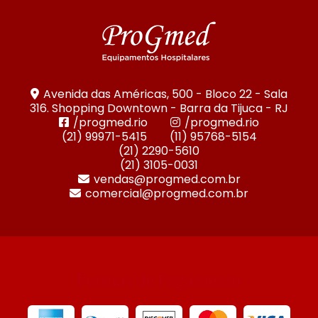
Avenida das Américas, 500 - Bloco 22 - Sala
316. Shopping Downtown - Barra da Tijuca - RJ
/progmed.rio
/progmed.rio
(21) 99971-5415
(11) 95768-5154
(21) 2290-5610
(21) 3105-0031
vendas@progmed.com.br
comercial@progmed.com.br
Formas de Pagamento