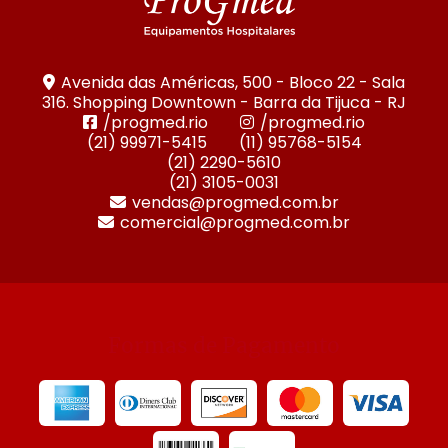
Avenida das Américas, 500 - Bloco 22 - Sala
316. Shopping Downtown - Barra da Tijuca - RJ
/progmed.rio
/progmed.rio
(21) 99971-5415
(11) 95768-5154
(21) 2290-5610
(21) 3105-0031
vendas@progmed.com.br
comercial@progmed.com.br
Formas de Pagamento