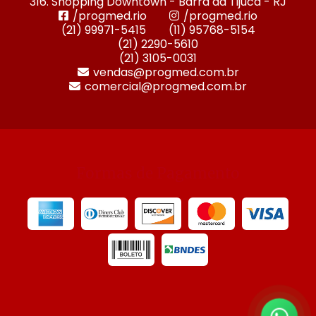
316. Shopping Downtown - Barra da Tijuca - RJ
/progmed.rio
/progmed.rio
(21) 99971-5415
(11) 95768-5154
(21) 2290-5610
(21) 3105-0031
vendas@progmed.com.br
comercial@progmed.com.br
Formas de Pagamento