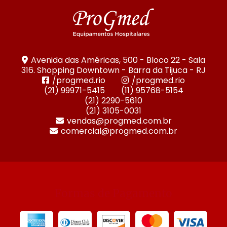
Avenida das Américas, 500 - Bloco 22 - Sala
316. Shopping Downtown - Barra da Tijuca - RJ
/progmed.rio
/progmed.rio
(21) 99971-5415
(11) 95768-5154
(21) 2290-5610
(21) 3105-0031
vendas@progmed.com.br
comercial@progmed.com.br
Formas de Pagamento