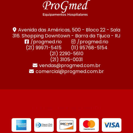
Avenida das Américas, 500 - Bloco 22 - Sala
316. Shopping Downtown - Barra da Tijuca - RJ
/progmed.rio
/progmed.rio
(21) 99971-5415
(11) 95768-5154
(21) 2290-5610
(21) 3105-0031
vendas@progmed.com.br
comercial@progmed.com.br
Formas de Pagamento