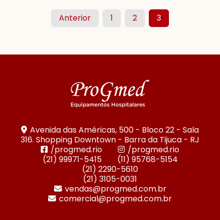
Anterior
1
2
3
Avenida das Américas, 500 - Bloco 22 - Sala
316. Shopping Downtown - Barra da Tijuca - RJ
/progmed.rio
/progmed.rio
(21) 99971-5415
(11) 95768-5154
(21) 2290-5610
(21) 3105-0031
vendas@progmed.com.br
comercial@progmed.com.br